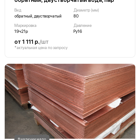
Вид
Диаметр (мм)
обратный, двустворчатый
80
Маркировка
Давление
19ч21р
Ру16
от 1 111 р.
/шт
*актуальная цена по запросу
В наличии мало