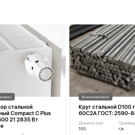
и мало
В наличии мало
ор стальной
Круг стальной D100 г
ный Compact C Plus
60С2А ГОСТ: 2590-8
00 21 2835 Вт
Диаметр (мм)
Произво
ое
100
г/к