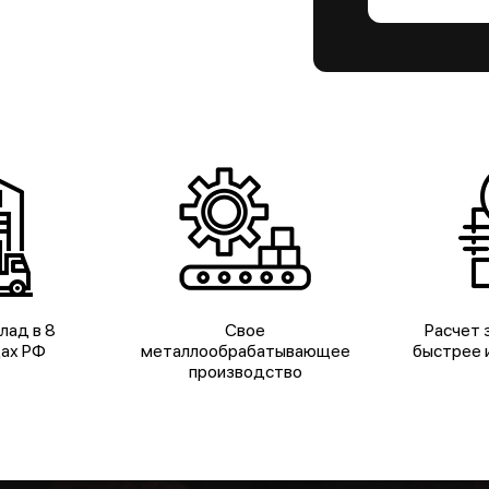
лад в 8
Свое
Расчет з
дах РФ
металлообрабатывающее
быстрее и
производство