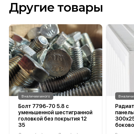
Другие товары
В наличии много
В наличи
Болт 7796-70 5.8 с
Радиат
уменьшенной шестигранной
панель
головкой без покрытия 12
300х25
35
боков