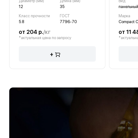
Диаметр (мм)
Длина (мм)
Вид
12
35
панельны
Класс прочности
ГОСТ
Марка
5.8
7796-70
Compact C
от 204 р.
/кг
от 11 4
*актуальная цена по запросу
*актуальна
+