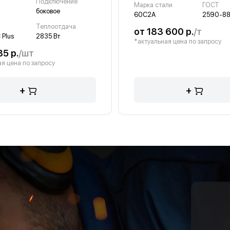
Подключение
Марка стали
ГОСТ
й
боковое
60С2А
2590-8
Теплоотдача
от 183 600 р.
/т
 Plus
2835 Вт
*актуальная цена по запросу
85 р.
/шт
я цена по запросу
+
+