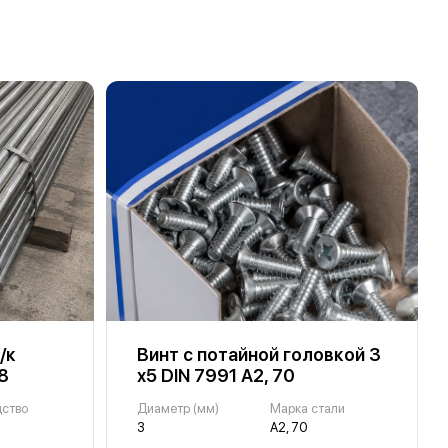
/к
Винт с потайной головкой 3
8
х5 DIN 7991 А2, 70
дство
Диаметр (мм)
Марка стали
3
А2, 70