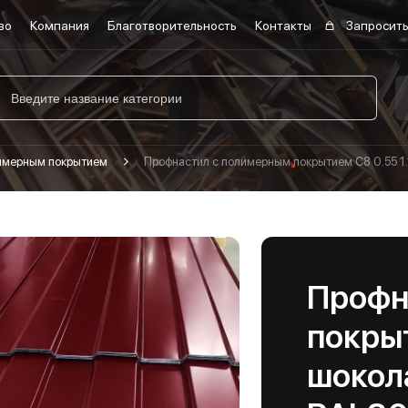
во
Компания
Благотворительность
Контакты
Запросить
лимерным покрытием
Профнастил с полимерным покрытием С8 0.55 1
Профн
покрыт
шокол