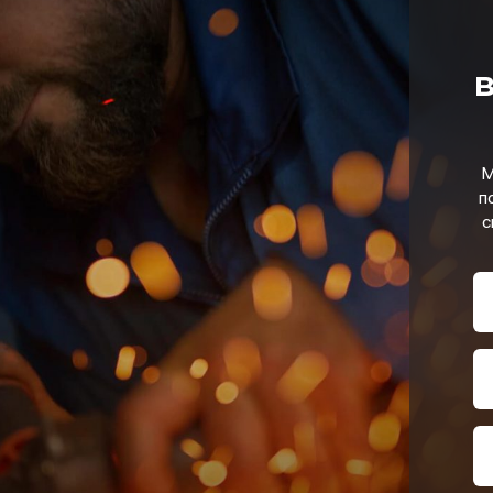
в
М
п
с