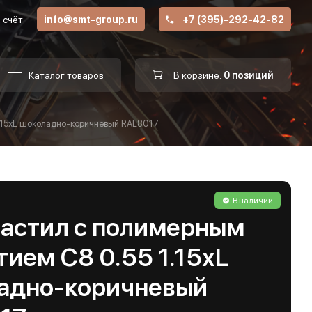
 счёт
info@smt-group.ru
+7 (395)-292-42-82
Каталог товаров
В корзине:
0 позиций
.15хL шоколадно-коричневый RAL8017
В наличии
астил с полимерным
ием С8 0.55 1.15хL
адно-коричневый