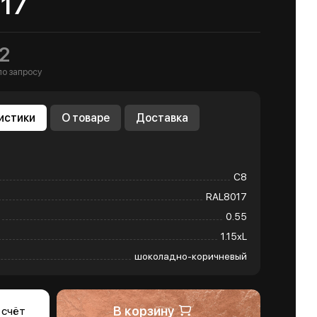
17
2
по запросу
истики
О товаре
Доставка
С8
RAL8017
0.55
1.15хL
шоколадно-коричневый
В корзину
 счёт