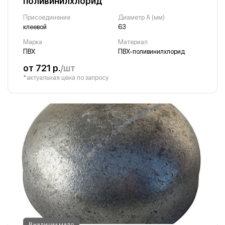
поливинилхлорид
Присоединение
Диаметр A (мм)
клеевой
63
Марка
Материал
ПВХ
ПВХ-поливинилхлорид
от 721 р.
/шт
*актуальная цена по запросу
В наличии мало