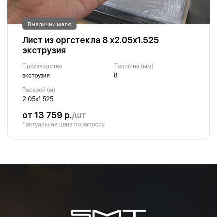
В наличии мало
Лист из оргстекла 8 х2.05х1.525
экструзия
Производство
Толщина (мм)
экструзия
8
Раскрой (м)
2.05х1.525
от 13 759 р.
/шт
*актуальная цена по запросу