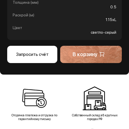
Толщина (мм)
0.5
Раскрой (м)
1.15хL
Цвет
светло-серый
В корзину
Запросить счёт
Отсрочка платежа и отгрузка по
Собственный склад в 8 крупных
гарантийному письму
городах РФ