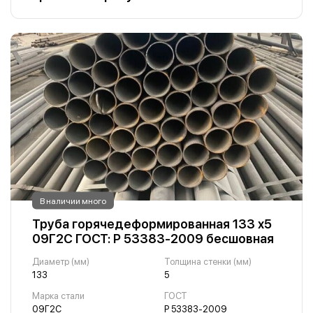
В наличии много
Труба горячедеформированная 133 х5
09Г2С ГОСТ: Р 53383-2009 бесшовная
Диаметр (мм)
Толщина стенки (мм)
133
5
Марка стали
ГОСТ
09Г2С
Р 53383-2009