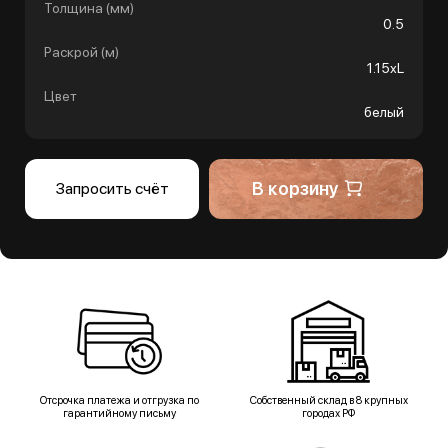
Толщина (мм)
0.5
Раскрой (м)
1.15хL
Цвет
белый
В корзину
Запросить счёт
Отсрочка платежа и отгрузка по
Собственный склад в 8 крупных
гарантийному письму
городах РФ