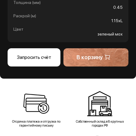
Толщина (мм)
0.45
Раскрой (м)
1.15хL
Цвет
зеленый мох
В корзину
Запросить счёт
Отсрочка платежа и отгрузка по
Собственный склад в 8 крупных
гарантийному письму
городах РФ