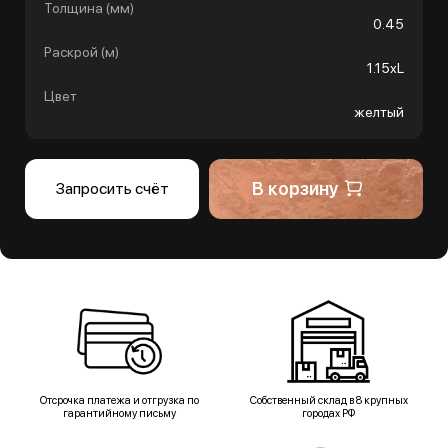
Толщина (мм)
0.45
Раскрой (м)
1.15хL
Цвет
желтый
В корзину
Запросить счёт
Отсрочка платежа и отгрузка по
Собственный склад в 8 крупных
гарантийному письму
городах РФ