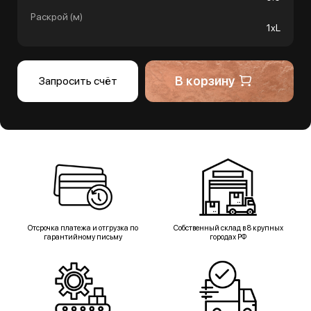
Раскрой (м)
1хL
В корзину
Запросить счёт
Отсрочка платежа и отгрузка по
Собственный склад в 8 крупных
гарантийному письму
городах РФ