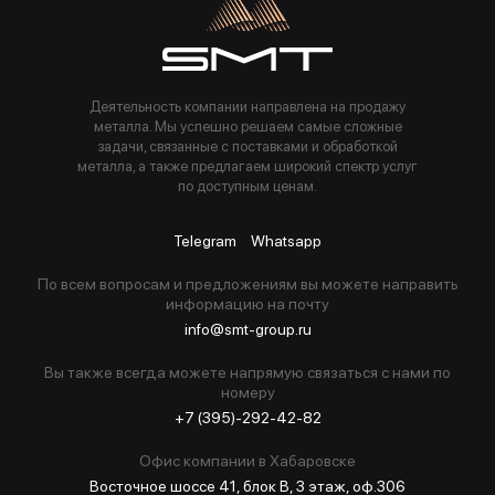
Деятельность компании направлена на продажу
металла. Мы успешно решаем самые сложные
задачи, связанные с поставками и обработкой
металла, а также предлагаем широкий спектр услуг
по доступным ценам.
Telegram
Whatsapp
По всем вопросам и предложениям вы можете направить
информацию на почту
info@smt-group.ru
Вы также всегда можете напрямую связаться с нами по
номеру
+7 (395)-292-42-82
Офис компании в Хабаровске
Восточное шоссе 41, блок В, 3 этаж, оф.306