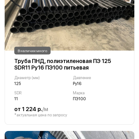
В наличии много
Труба ПНД, полиэтиленовая ПЭ 125
SDR11 Ру16 ПЭ100 питьевая
Диаметр (мм)
Давление
125
Ру16
SDR
Марка
11
ПЭ100
от 1 224 р.
/м
*актуальная цена по запросу