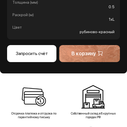
Толщина (мм)
0.5
Раскрой (м)
1хL
Цвет
рубиново-красный
В корзину
Запросить счёт
Отсрочка платежа и отгрузка по
Собственный склад в 8 крупных
гарантийному письму
городах РФ