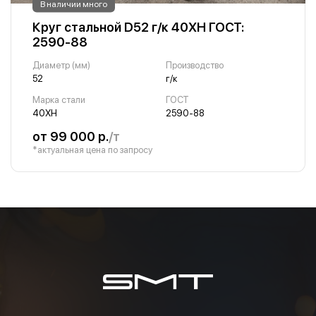
В наличии много
Круг стальной D52 г/к 40ХН ГОСТ:
2590-88
Диаметр (мм)
Производство
52
г/к
Марка стали
ГОСТ
40ХН
2590-88
от 99 000 р.
/т
*актуальная цена по запросу