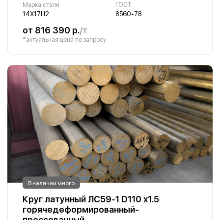
Марка стали
ГОСТ
14Х17Н2
8560-78
от 816 390 р.
/т
*актуальная цена по запросу
В наличии много
Круг латунный ЛС59-1 D110 х1.5
горячедеформированный-
прессованный