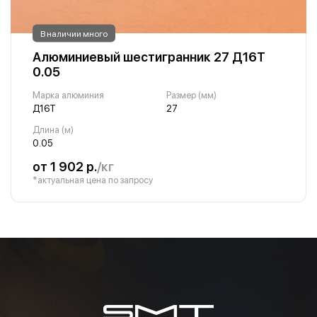
В наличии много
Алюминиевый шестигранник 27 Д16Т
0.05
Марка алюминия
Размер (мм)
Д16Т
27
Длина (м)
0.05
от 1 902 р.
/кг
*актуальная цена по запросу