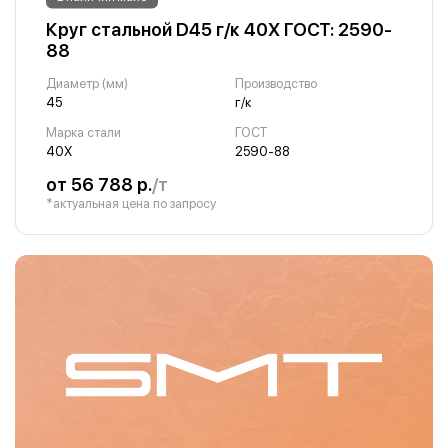
Круг стальной D45 г/к 40Х ГОСТ: 2590-
88
Диаметр (мм)
Производство
45
г/к
Марка стали
ГОСТ
40Х
2590-88
от 56 788 р.
/т
*актуальная цена по запросу