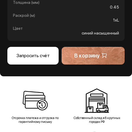
Толщина (мм)
0.45
Раскрой (м)
1хL
Цвет
синий насыщенный
В корзину
Запросить счёт
Отсрочка платежа и отгрузка по
Собственный склад в 8 крупных
гарантийному письму
городах РФ