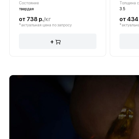
Состояние
твердая
3.5
от 738 р.
/кг
от 434 
*актуальная цена по запросу
*актуальна
+