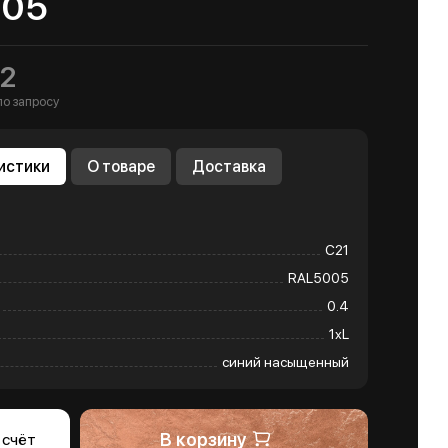
005
2
по запросу
истики
О товаре
Доставка
С21
RAL5005
0.4
1хL
синий насыщенный
В корзину
 счёт