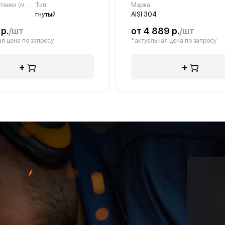
Толщина стенки (мм)
Тип
Марка
гнутый
AISI 304
р.
/шт
от 4 889 р.
/шт
я цена по запросу
*актуальная цена по запросу
+
+