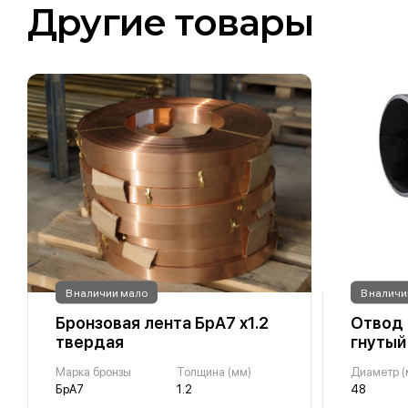
Другие товары
В наличии мало
В наличи
Бронзовая лента БрА7 х1.2
Отвод 
твердая
гнутый
Марка бронзы
Толщина (мм)
Диаметр (
БрА7
1.2
48