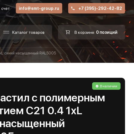
 счёт
info@smt-group.ru
+7 (395)-292-42-82
Каталог товаров
В корзине:
0 позиций
1хL синий насыщенный RAL5005
В наличии
астил с полимерным
ием С21 0.4 1хL
 насыщенный