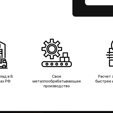
лад в 8
Свое
Расчет з
дах РФ
металлообрабатывающее
быстрее и
производство