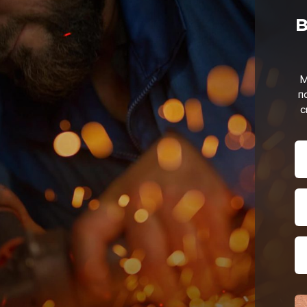
в
М
п
с