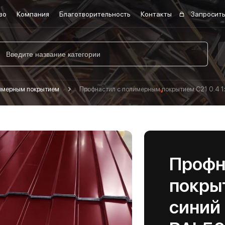
во
Компания
Благотворительность
Контакты
Запросить
лимерным покрытием
Профнастил с полимерным покрытием С21 0.4 
Профн
покрыт
синий