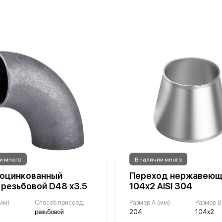
и много
В наличии много
оцинкованный
Переход нержавеющ
 резьбовой D48 х3.5
104х2 AISI 304
мм)
Способ присоед.
Размер A (мм)
Размер B
резьбовой
204
104х2