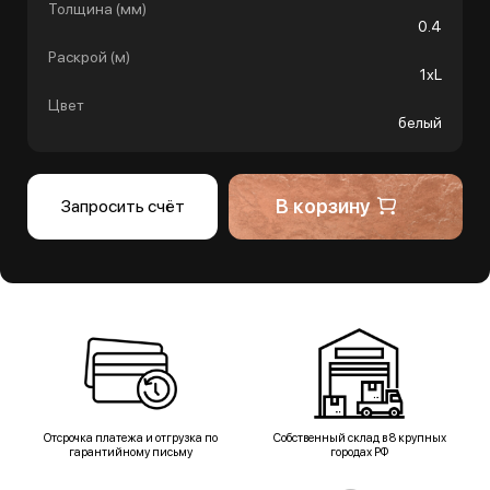
Толщина (мм)
0.4
Раскрой (м)
1хL
Цвет
белый
В корзину
Запросить счёт
Отсрочка платежа и отгрузка по
Собственный склад в 8 крупных
гарантийному письму
городах РФ