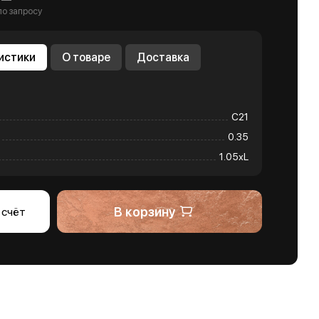
по запросу
истики
О товаре
Доставка
С21
0.35
1.05хL
В корзину
 счёт