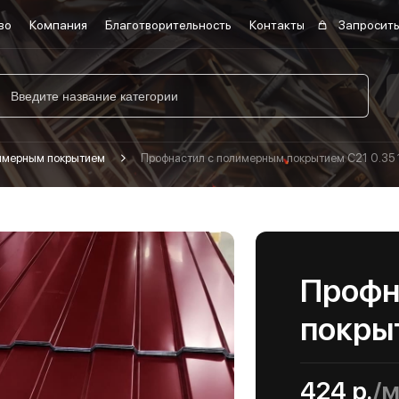
во
Компания
Благотворительность
Контакты
Запросить
лимерным покрытием
Профнастил с полимерным покрытием С21 0.35 
Профн
покрыт
424 р.
/