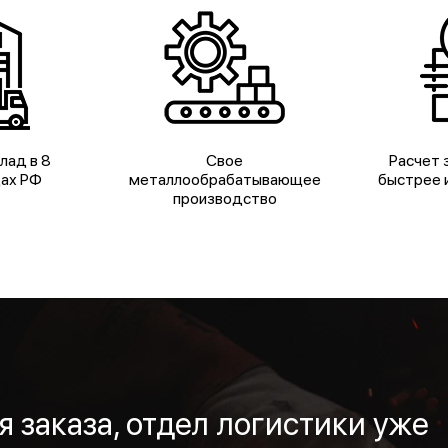
лад в 8
Свое
Расчет з
дах РФ
металлообрабатывающее
быстрее и
производство
 заказа, отдел логистики уже