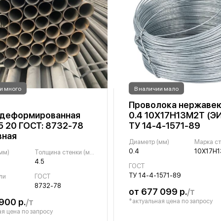
и много
В наличии мало
Проволока нержаве
едеформированная
0.4 10Х17Н13М2Т (Э
.5 20 ГОСТ: 8732-78
ТУ 14-4-1571-89
вная
Диаметр (мм)
Марка с
0.4
мм)
Толщина стенки (мм)
4.5
ГОСТ
ТУ 14-4-1571-89
ли
ГОСТ
8732-78
от 677 099 р.
/т
900 р.
/т
*актуальная цена по запросу
я цена по запросу