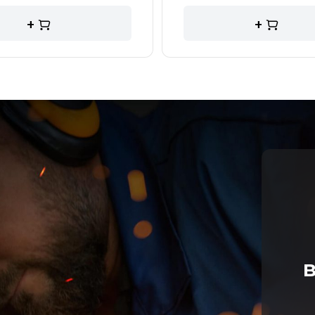
+
+
в