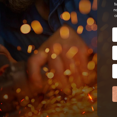
М
п
с