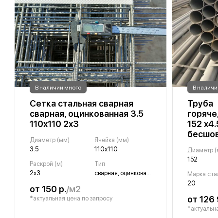
В наличии много
В наличи
Сетка стальная сварная
Труба
сварная, оцинкованная 3.5
горяч
110х110 2х3
152 х4
бесшо
Диаметр (мм)
Ячейка (мм)
3.5
110х110
Диаметр (
152
Раскрой (м)
Тип
2х3
сварная, оцинкованная
Марка ста
20
от 150 р.
/м2
от 126 
*актуальная цена по запросу
*актуальна