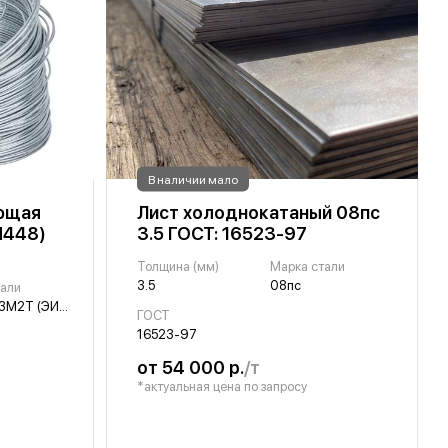
В наличии мало
ющая
Лист холоднокатаный 08пс
И448)
3.5 ГОСТ: 16523-97
Толщина (мм)
Марка стали
3.5
08пс
тали
10Х17Н13М2Т (ЭИ448)
ГОСТ
16523-97
от 54 000 р.
/т
*актуальная цена по запросу