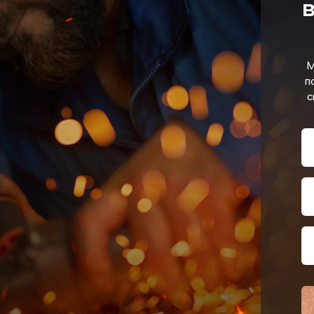
в
М
п
с