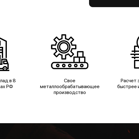
лад в 8
Свое
Расчет з
дах РФ
металлообрабатывающее
быстрее и
производство