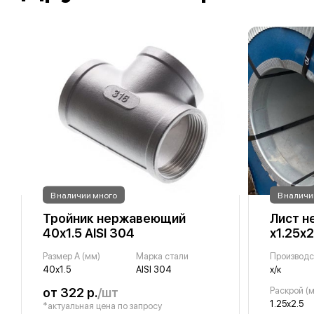
В наличии много
В наличи
Тройник нержавеющий
Лист н
40х1.5 AISI 304
х1.25х2
Размер A (мм)
Марка стали
Производс
40х1.5
AISI 304
х/к
от 322 р.
/шт
Раскрой (м
1.25х2.5
*актуальная цена по запросу