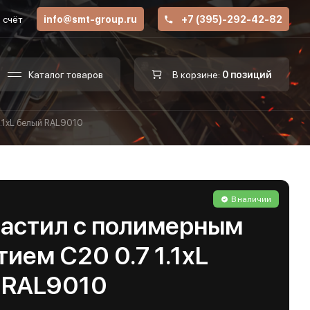
 счёт
info@smt-group.ru
+7 (395)-292-42-82
Каталог товаров
В корзине:
0 позиций
.1хL белый RAL9010
В наличии
астил с полимерным
ием С20 0.7 1.1хL
 RAL9010