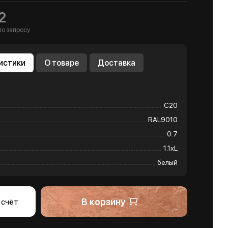
2
по запросу
истики
О товаре
Доставка
С20
RAL9010
0.7
1.1хL
белый
В корзину
 счёт