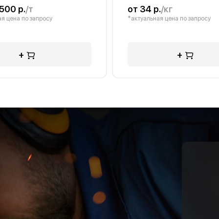
500 р.
/т
от 34 р.
/кг
я цена по запросу
*актуальная цена по запросу
+
+