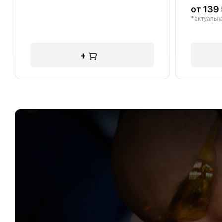
от 139 
*актуальна
+