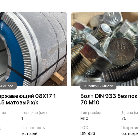
и много
В наличии много
ержавеющий 08Х17 1
Болт DIN 933 без по
.5 матовый х/к
70 М10
тво
Толщина (мм)
Тип резьбы
Длина (м
1
М10
70
)
Поверхность
ГОСТ
Покрыти
матовый
DIN 933
без покр