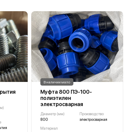
В наличии мало
крытия
Муфта 800 ПЭ-100-
полиэтилен
электросварная
м)
Диаметр (мм)
Производство
800
электросварная
е
ытия
Материал