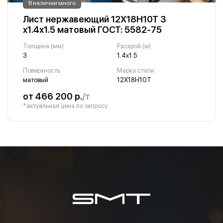
В наличии много
Лист нержавеющий 12Х18Н10Т 3
х1.4х1.5 матовый ГОСТ: 5582-75
Толщина (мм)
Раскрой (м)
3
1.4х1.5
Поверхность
Марка стали
матовый
12Х18Н10Т
от 466 200 р.
/т
*актуальная цена по запросу