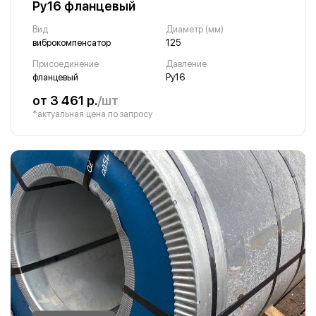
Ру16 фланцевый
Вид
Диаметр (мм)
виброкомпенсатор
125
Присоединение
Давление
фланцевый
Ру16
от 3 461 р.
/шт
*актуальная цена по запросу