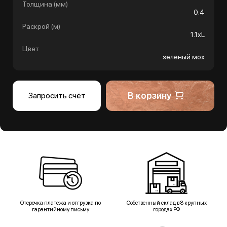
Толщина (мм)
0.4
Раскрой (м)
1.1хL
Цвет
зеленый мох
В корзину
Запросить счёт
Отсрочка платежа и отгрузка по
Собственный склад в 8 крупных
гарантийному письму
городах РФ