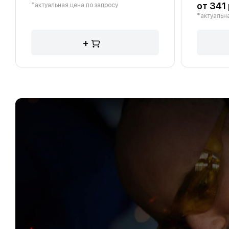
от 341 
*актуальная цена по запросу
*актуальна
+