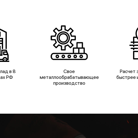
лад в 8
Свое
Расчет з
дах РФ
металлообрабатывающее
быстрее и
производство