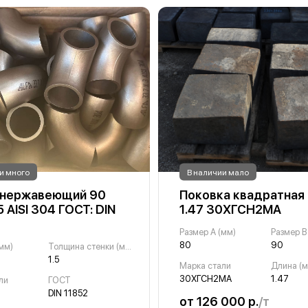
и много
В наличии мало
 нержавеющий 90
Поковка квадратная
5 AISI 304 ГОСТ: DIN
1.47 30ХГСН2МА
Размер A (мм)
Размер B
80
90
мм)
Толщина стенки (мм)
1.5
Марка стали
Длина (м
30ХГСН2МА
1.47
ли
ГОСТ
DIN 11852
от 126 000 р.
/т