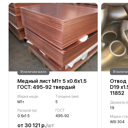
В наличии мало
В наличи
Медный лист М1т 5 х0.6х1.5
Отвод
ГОСТ: 495-92 твердый
D19 х1.
11852
Марка меди
Толщина (мм)
М1т
5
Диаметр (
19
Раскрой (м)
ГОСТ
0.6х1.5
495-92
Марка ста
AISI 304
от 30 121 р.
/шт