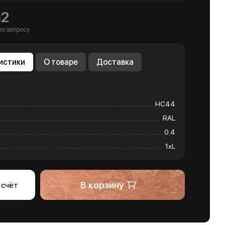
м2
по запросу
истики
О товаре
Доставка
НС44
RAL
0.4
1хL
В корзину
 счёт