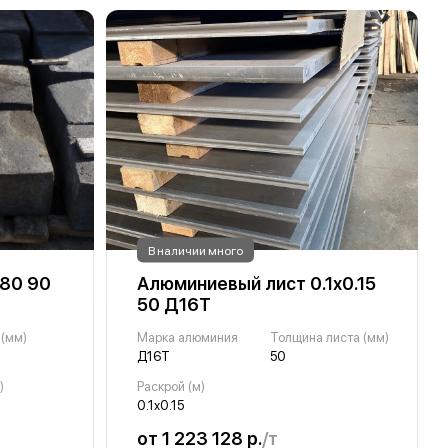
В наличии много
 80 90
Алюминиевый лист 0.1х0.15
50 Д16Т
 (мм)
Марка алюминия
Толщина листа (мм)
Д16Т
50
)
Раскрой (м)
0.1х0.15
от 1 223 128 р.
/т