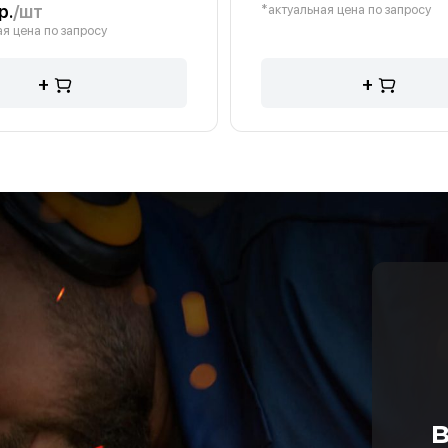
р.
/шт
*актуальная цена по запросу
я цена по запросу
+
+
в