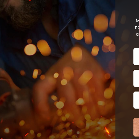
М
п
с