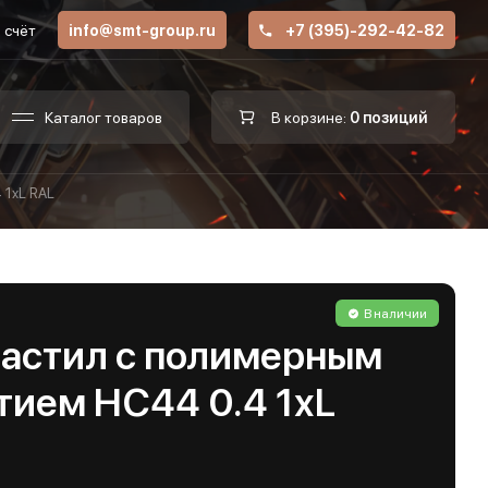
 счёт
info@smt-group.ru
+7 (395)-292-42-82
Каталог товаров
В корзине:
0 позиций
 1хL RAL
В наличии
астил с полимерным
тием НС44 0.4 1хL