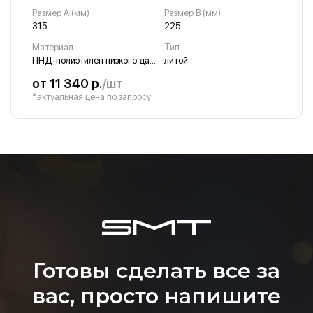
Размер A (мм)
Размер B (мм)
315
225
Материал
Тип
ПНД-полиэтилен низкого давления
литой
от 11 340 р.
/шт
*актуальная цена по запросу
Готовы сделать все за
вас, просто напишите