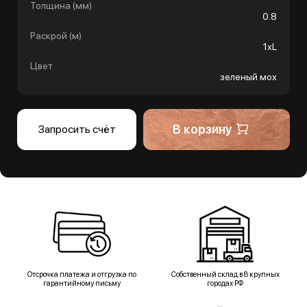
Толщина (мм)
0.8
Раскрой (м)
1хL
Цвет
зеленый мох
В корзину
Запросить счёт
Отсрочка платежа и отгрузка по
Собственный склад в 8 крупных
гарантийному письму
городах РФ