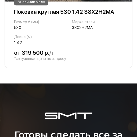
В наличии мало
Поковка круглая 530 1.42 38Х2Н2МА
Размер A (мм)
Марка стали
530
38Х2Н2МА
Длина (м)
1.42
от 319 500 р.
/т
*актуальная цена по запросу
Готовы сделать все за