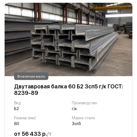
В наличии мало
Двутавровая балка 60 Б2 3сп5 г/к ГОСТ:
8239-89
Вид
Производство
Б2
г/к
Размер (мм)
Марка стали
60
3сп5
от 56 433 р.
/т