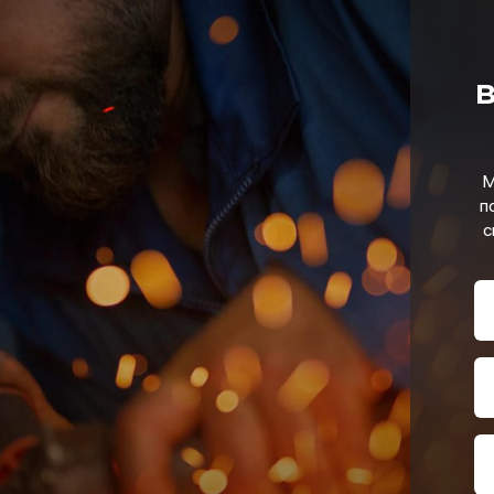
в
М
п
с