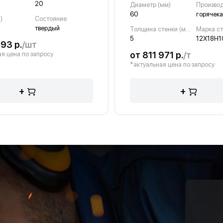
20
Диаметр (мм)
Произво
60
горячека
)
Состояние
твердый
Толщина стенки (мм)
Марка с
5
12Х18Н1
93 р.
/шт
от 811 971 р.
/т
я цена по запросу
*актуальная цена по запросу
+
+