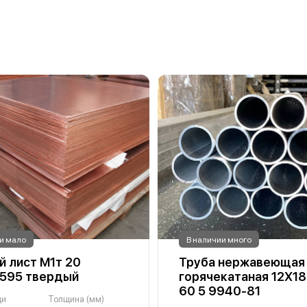
и мало
В наличии много
 лист М1т 20
Труба нержавеющая
.595 твердый
горячекатаная 12Х1
60 5 9940-81
ди
Толщина (мм)