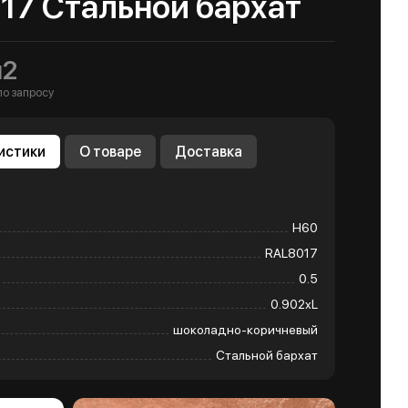
17 Стальной бархат
м2
по запросу
истики
О товаре
Доставка
Н60
RAL8017
0.5
0.902хL
шоколадно-коричневый
Стальной бархат