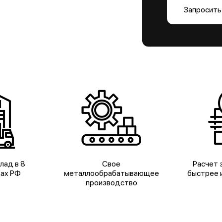
Запросить
лад в 8
Свое
Расчет з
дах РФ
металлообрабатывающее
быстрее и
производство