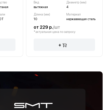
дство
Вид
Диаметр (мм)
таная
вытяжная
4
тали
Длина (мм)
Материал
0Т
10
нержавеющая сталь
от 229 р.
/шт
*актуальная цена по запросу
+