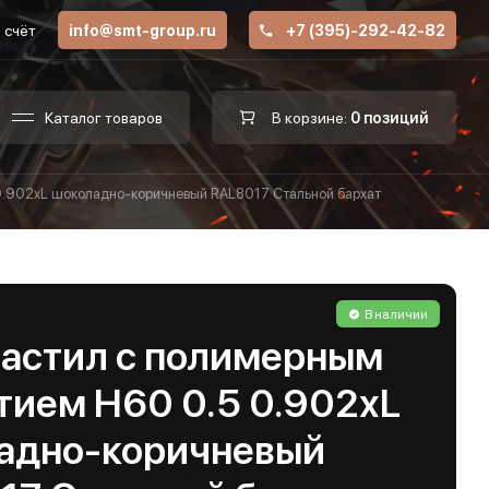
 счёт
info@smt-group.ru
+7 (395)-292-42-82
Каталог товаров
В корзине:
0 позиций
0.902хL шоколадно-коричневый RAL8017 Стальной бархат
В наличии
астил с полимерным
тием Н60 0.5 0.902хL
адно-коричневый