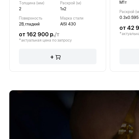
М1т
Толщина (мм)
Раскрой (м)
2
1х2
Раскрой (м
0.3х0.595
Поверхность
Марка стали
2B, гладкий
AISI 430
от 42 9
от 162 900 р.
/т
*актуальна
*актуальная цена по запросу
+