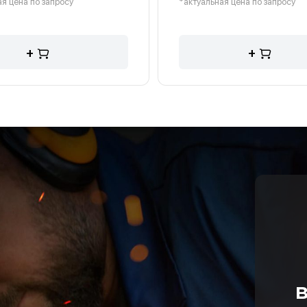
я цена по запросу
*актуальная цена по запросу
+
+
в