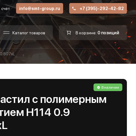
 счёт
info@smt-group.ru
+7 (395)-292-42-82
Каталог товаров
В корзине:
0 позиций
 0.807хL
В наличии
астил с полимерным
тием Н114 0.9
хL