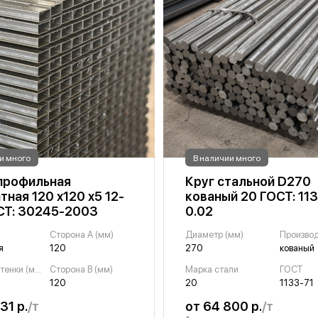
и много
В наличии много
профильная
Круг стальной D270
тная 120 х120 х5 12-
кованый 20 ГОСТ: 11
ОСТ: 30245-2003
0.02
Сторона A (мм)
Диаметр (мм)
Произво
я
120
270
кованый
Толщина стенки (мм)
Сторона B (мм)
Марка стали
ГОСТ
120
20
1133-71
31 р.
/т
от 64 800 р.
/т