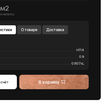
/м2
по запросу
истики
О товаре
Доставка
Н114
0.9
0.807хL
В корзину
 счёт