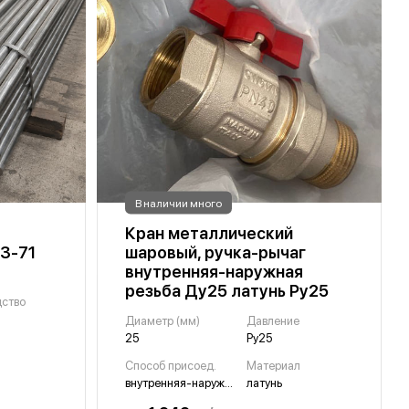
В наличии много
Кран металлический
33-71
шаровый, ручка-рычаг
внутренняя-наружная
резьба Ду25 латунь Ру25
дство
Диаметр (мм)
Давление
25
Ру25
Способ присоед.
Материал
внутренняя-наружная резьба
латунь