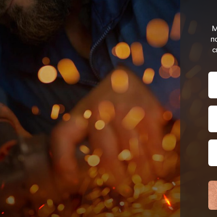
М
п
с