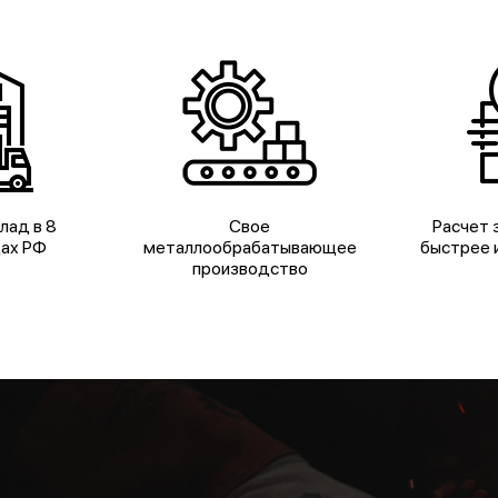
лад в 8
Свое
Расчет з
дах РФ
металлообрабатывающее
быстрее и
производство