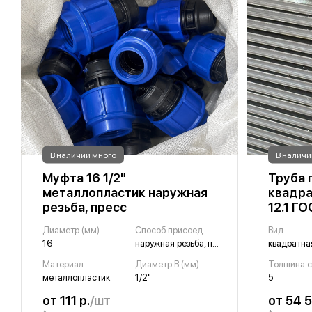
В наличии много
В наличи
Муфта 16 1/2"
Труба 
металлопластик наружная
квадра
резьба, пресс
12.1 Г
Диаметр (мм)
Способ присоед.
Вид
16
наружная резьба, пресс
квадратна
Материал
Диаметр B (мм)
металлопластик
1/2"
5
от 111 р.
/шт
от 54 5