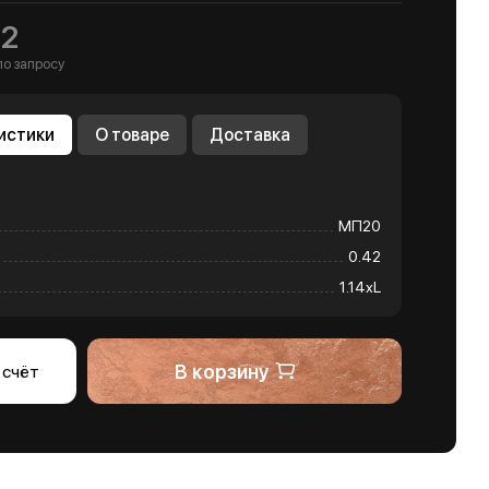
м2
по запросу
истики
О товаре
Доставка
МП20
0.42
1.14хL
В корзину
 счёт