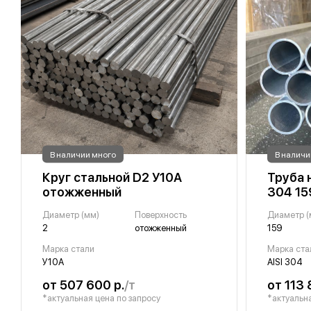
В наличии много
В наличи
Круг стальной D2 У10А
Труба 
отожженный
304 15
Диаметр (мм)
Поверхность
Диаметр (
2
отожженный
159
Марка стали
Марка ста
У10А
AISI 304
от 507 600 р.
/т
от 113 
*актуальная цена по запросу
*актуальна