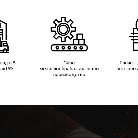
лад в 8
Свое
Расчет з
дах РФ
металлообрабатывающее
быстрее и
производство