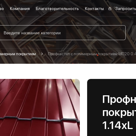
во
Компания
Благотворительность
Контакты
Запросить
лимерным покрытием
Профнастил с полимерным покрытием МП20 0.4
Профн
покры
1.14хL