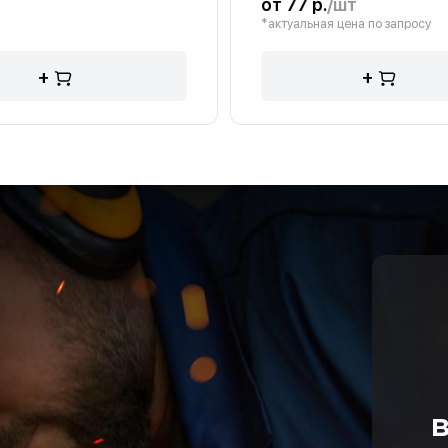
от 77 р.
/шт
*актуальная цена по запросу
+
+
в