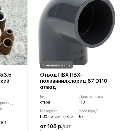
В наличии мало
х3.5
Отвод ПВХ ПВХ-
ский
поливинилхлорид 67 D110
отвод
Вид
Диаметр (мм)
отвод
110
рисоед.
ой
Материал
Угол (град)
ПВХ-поливинилхлорид
67
001
от 108 р.
/шт