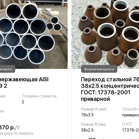
и мало
В наличии много
нержавеющая AISI
Переход стальной 76
9 2
38х2.5 концентриче
ГОСТ: 17378-2001
мм)
Толщина стенки (мм)
приварной
2
Размер A (мм)
Способ п
ли
76х3.5
приварн
Размер B (мм)
ГОСТ
870 р.
/т
38х2.5
17378-2
я цена по запросу