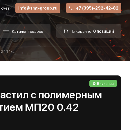
 счёт
info@smt-group.ru
+7 (395)-292-42-82
Каталог товаров
В корзине:
0 позиций
2 1.14хL
В наличии
астил с полимерным
тием МП20 0.42