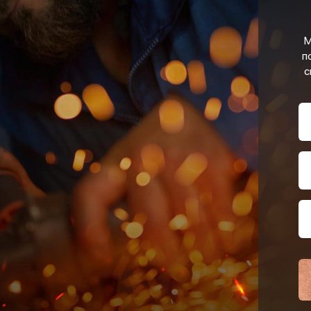
М
п
с