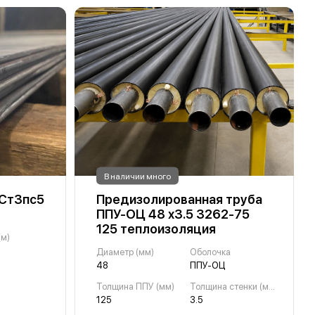
В наличии много
 Ст3пс5
Предизолированная труба
ППУ-ОЦ 48 х3.5 3262-75
125 теплоизоляция
(м)
Диаметр (мм)
Оболочка
48
ППУ-ОЦ
Толщина ППУ (мм)
Толщина стенки (мм)
125
3.5