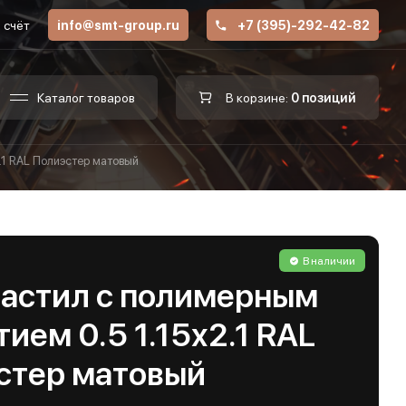
 счёт
info@smt-group.ru
+7 (395)-292-42-82
Каталог товаров
В корзине:
0 позиций
.1 RAL Полиэстер матовый
В наличии
астил с полимерным
ием 0.5 1.15х2.1 RAL
стер матовый