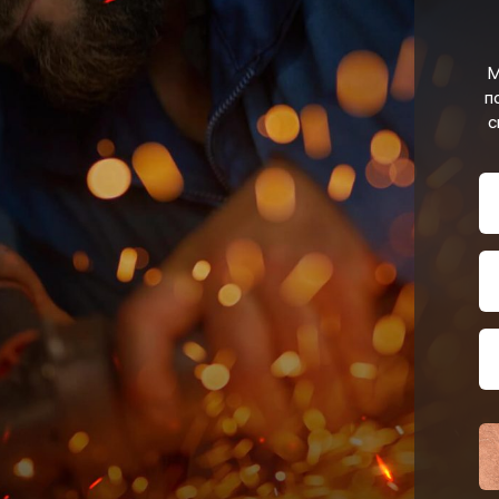
М
п
с