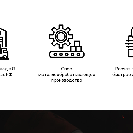
лад в 8
Свое
Расчет з
дах РФ
металлообрабатывающее
быстрее и
производство