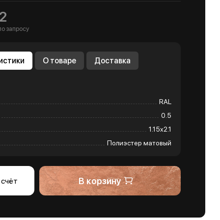
2
по запросу
истики
О товаре
Доставка
RAL
0.5
1.15х2.1
Полиэстер матовый
В корзину
 счёт