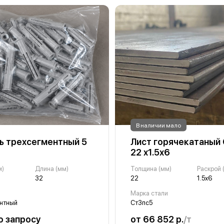
В наличии мало
 трехсегментный 5
Лист горячекатаный
22 х1.5х6
м)
Длина (мм)
Толщина (мм)
Раскрой 
32
22
1.5х6
Марка стали
нтный
Ст3пс5
о запросу
от 66 852 р.
/т