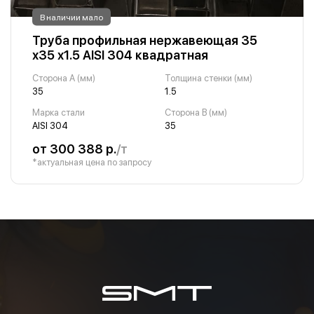
В наличии мало
Труба профильная нержавеющая 35
х35 х1.5 AISI 304 квадратная
Сторона A (мм)
Толщина стенки (мм)
35
1.5
Марка стали
Сторона B (мм)
AISI 304
35
от 300 388 р.
/т
*актуальная цена по запросу