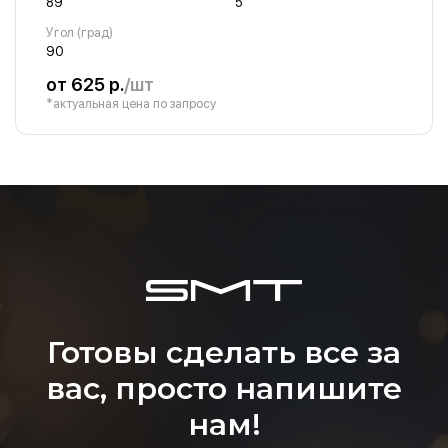
89
5
Угол (град)
90
от 625 р.
/шт
*актуальная цена по запросу
Готовы сделать все за
вас, просто напишите
нам!