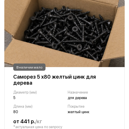
В наличии мало
Саморез 5 х80 желтый цинк для
дерева
Диаметр (мм)
Назначение
5
для дерева
Длина (мм)
Покрытие
80
желтый цинк
от 441 р.
/кг
*актуальная цена по запросу