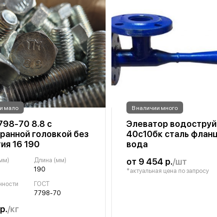
и мало
В наличии много
798-70 8.8 с
Элеватор водоструй
ранной головкой без
40с10бк сталь флан
ия 16 190
вода
мм)
Длина (мм)
от 9 454 р.
/шт
190
*актуальная цена по запросу
чности
ГОСТ
7798-70
р.
/кг