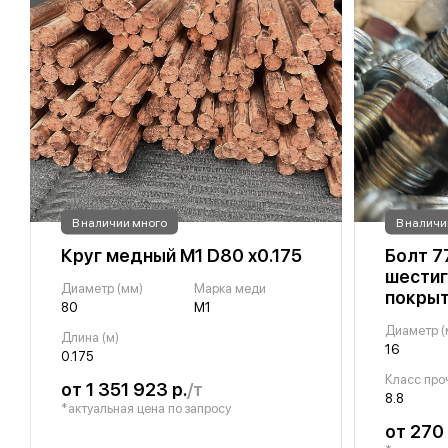
В наличии много
В наличи
Круг медный М1 D80 х0.175
Болт 7
шестиг
Диаметр (мм)
Марка меди
покрыт
80
М1
Диаметр (
Длина (м)
16
0.175
Класс про
от 1 351 923 р.
/т
8.8
*актуальная цена по запросу
от 270 