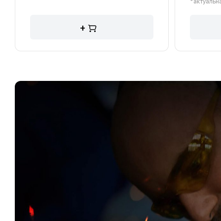
*актуальна
+