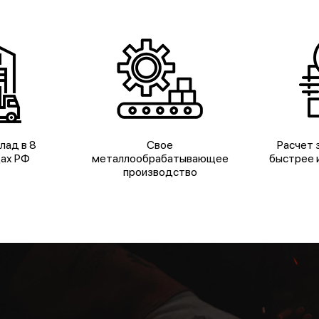
лад в 8
Свое
Расчет з
дах РФ
металлообрабатывающее
быстрее и
производство