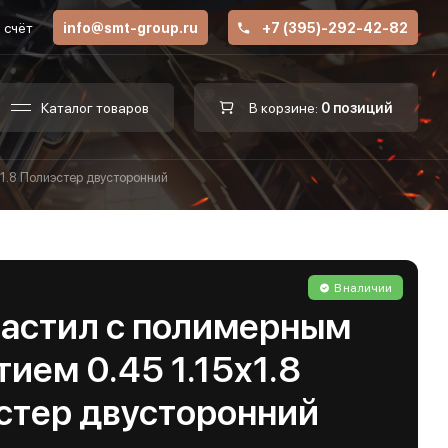
 счёт
info@smt-group.ru
+7 (395)-292-42-82
Каталог товаров
В корзине:
0 позиций
1.8 Полиэстер двусторонний
В наличии
астил с полимерным
ием 0.45 1.15х1.8
стер двусторонний