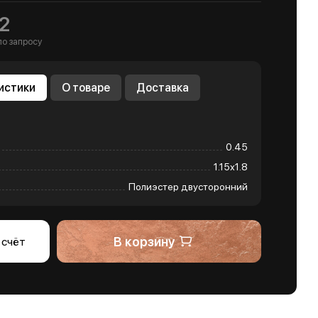
2
по запросу
истики
О товаре
Доставка
0.45
1.15х1.8
Полиэстер двусторонний
В корзину
 счёт