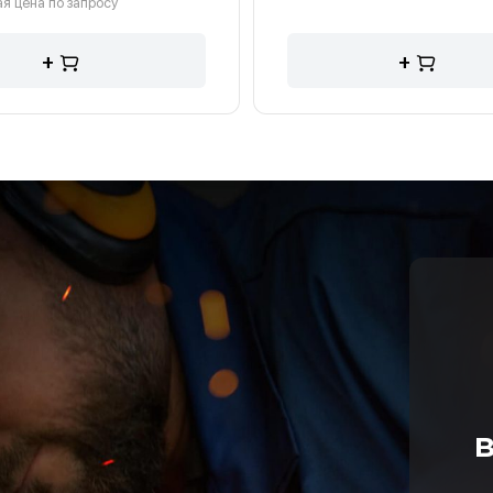
я цена по запросу
+
+
в