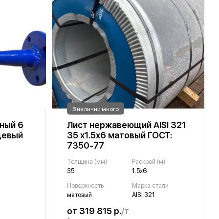
В наличии много
ный 6
Лист нержавеющий AISI 321
цевый
35 х1.5х6 матовый ГОСТ:
7350-77
Толщина (мм)
Раскрой (м)
35
1.5х6
Поверхность
Марка стали
матовый
AISI 321
от 319 815 р.
/т