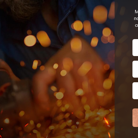
М
п
с