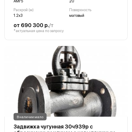
АМг5
20
Раскрой (м)
Поверхность
1.2х3
матовый
от 690 300 р.
/т
*актуальная цена по запросу
В наличии мало
Задвижка чугунная 30ч939р с