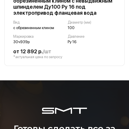
обрезиненным клином с невыдвижным
шпинделем Ду100 Ру 16 под
электропривод фланцевая вода
Вид
Диаметр (мм)
с обрезиненным клином
100
Маркировка
Давление
30ч939р
Ру 16
от 12 892 р.
/шт
*актуальная цена по запросу
Готовы сделать все за