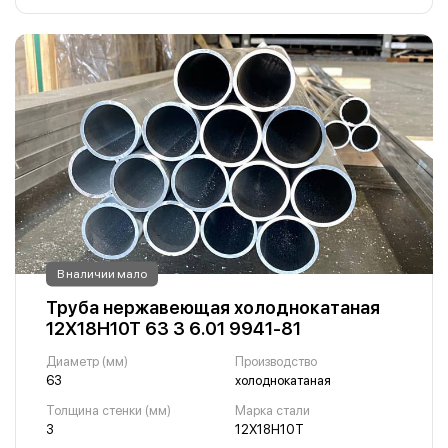
В наличии мало
Труба нержавеющая холоднокатаная
12Х18Н10Т 63 3 6.01 9941-81
Диаметр (мм)
Производство
63
холоднокатаная
Толщина стенки (мм)
Марка стали
3
12Х18Н10Т