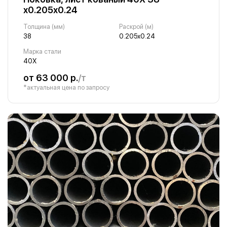
х0.205х0.24
Толщина (мм)
Раскрой (м)
38
0.205х0.24
Марка стали
40Х
от 63 000 р.
/т
*актуальная цена по запросу