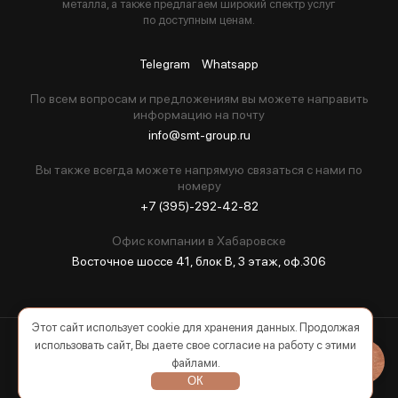
металла, а также предлагаем широкий спектр услуг
по доступным ценам.
Telegram
Whatsapp
По всем вопросам и предложениям вы можете направить
информацию на почту
info@smt-group.ru
Вы также всегда можете напрямую связаться с нами по
номеру
+7 (395)-292-42-82
Офис компании в Хабаровске
Восточное шоссе 41, блок В, 3 этаж, оф.306
Этот сайт использует cookie для хранения данных. Продолжая
использовать сайт, Вы даете свое согласие на работу с этими
2026 © Все права защищены
файлами.
ОК