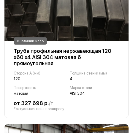
В наличии мало
Труба профильная нержавеющая 120
х60 х4 AISI 304 матовая 6
прямоугольная
Сторона A (мм)
Толщина стенки (мм)
120
4
Поверхность
Марка стали
матовая
AISI 304
от 327 698 р.
/т
*актуальная цена по запросу