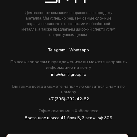
Деятельность компании направлена на продажу
металла. Мы успешно решаем самые сложные
задачи, связанные с поставками и обработкой
металла, а также предлагаем широкий спектр услуг
по доступным ценам.
Telegram
Whatsapp
По всем вопросам и предложениям вы можете направить
информацию на почту
info@smt-group.ru
Вы также всегда можете напрямую связаться с нами по
номеру
+7 (395)-292-42-82
Офис компании в Хабаровске
Восточное шоссе 41, блок В, 3 этаж, оф.306