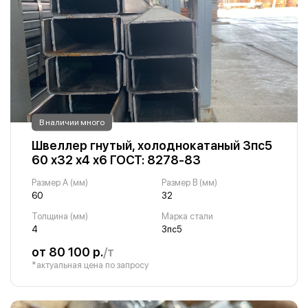
В наличии много
Швеллер гнутый, холоднокатаный 3пс5
60 х32 х4 х6 ГОСТ: 8278-83
Размер A (мм)
Размер B (мм)
60
32
Толщина (мм)
Марка стали
4
3пс5
от 80 100 р.
/т
*актуальная цена по запросу