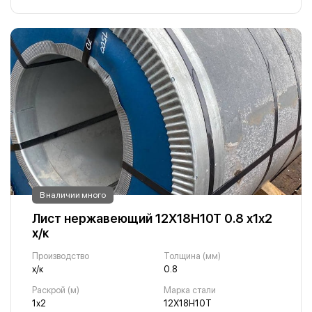
В наличии много
Лист нержавеющий 12Х18Н10Т 0.8 х1х2
х/к
Производство
Толщина (мм)
х/к
0.8
Раскрой (м)
Марка стали
1х2
12Х18Н10Т