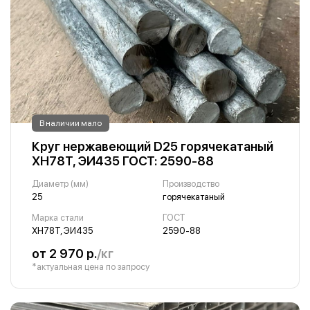
В наличии мало
Круг нержавеющий D25 горячекатаный
ХН78Т, ЭИ435 ГОСТ: 2590-88
Диаметр (мм)
Производство
25
горячекатаный
Марка стали
ГОСТ
ХН78Т, ЭИ435
2590-88
от 2 970 р.
/кг
*актуальная цена по запросу