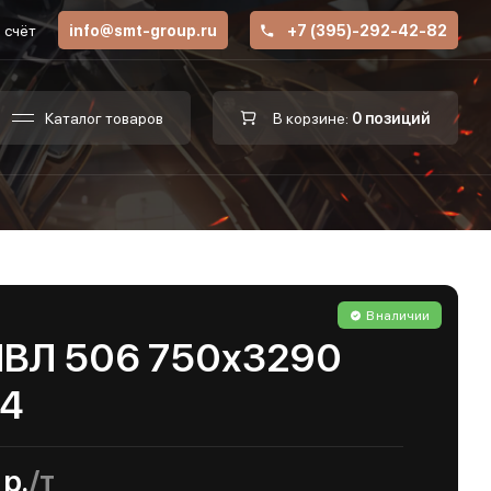
 счёт
info@smt-group.ru
+7 (395)-292-42-82
Каталог товаров
В корзине:
0 позиций
В наличии
ПВЛ 506 750х3290
04
р.
/т