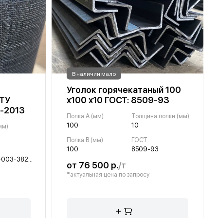
В наличии мало
Уголок горячекатаный 100
 ТУ
х100 х10 ГОСТ: 8509-93
-2013
Полка A (мм)
Толщина полки (мм)
100
10
мм)
Полка B (мм)
ГОСТ
100
8509-93
ТУ 1276-003-38279335-2013
от 76 500 р.
/т
*актуальная цена по запросу
+