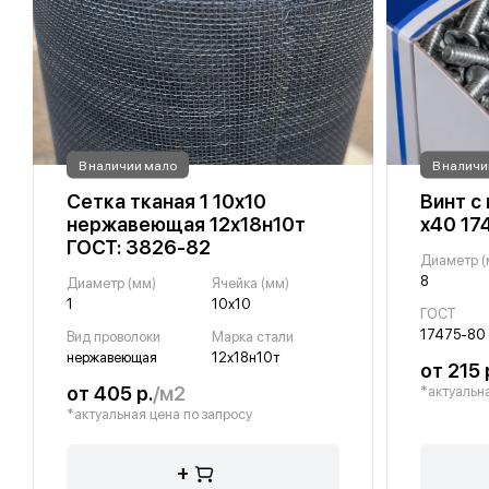
В наличии мало
В наличи
Сетка тканая 1 10х10
Винт с
нержавеющая 12х18н10т
х40 17
ГОСТ: 3826-82
Диаметр (
8
Диаметр (мм)
Ячейка (мм)
1
10х10
ГОСТ
17475-80
Вид проволоки
Марка стали
нержавеющая
12х18н10т
от 215 
от 405 р.
/м2
*актуальна
*актуальная цена по запросу
+