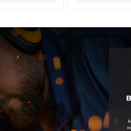
в
М
п