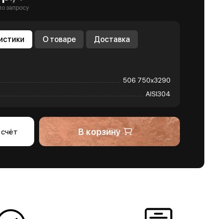
по запросу
истики
О товаре
Доставка
506 750х3290
AISI304
В корзину
 счёт