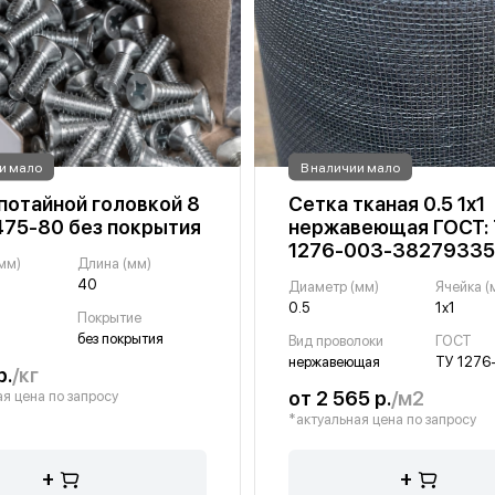
и мало
В наличии мало
 потайной головкой 8
Сетка тканая 0.5 1х1
475-80 без покрытия
нержавеющая ГОСТ:
1276-003-38279335
мм)
Длина (мм)
40
Диаметр (мм)
Ячейка (
0.5
1х1
Покрытие
без покрытия
Вид проволоки
ГОСТ
нержавеющая
р.
/кг
от 2 565 р.
/м2
я цена по запросу
*актуальная цена по запросу
+
+