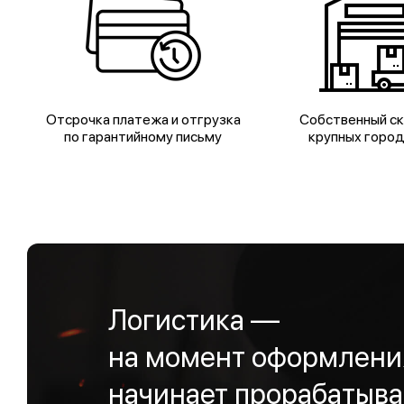
Отсрочка платежа и отгрузка
Собственный ск
по гарантийному письму
крупных горо
Логистика —
на момент оформления
начинает прорабатыва