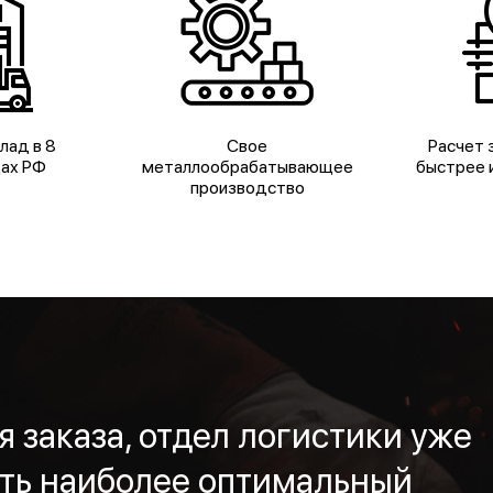
лад в 8
Свое
Расчет з
дах РФ
металлообрабатывающее
быстрее и
производство
 заказа, отдел логистики уже
ть наиболее оптимальный