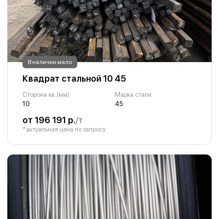
В наличии мало
Квадрат стальной 10 45
Сторона кв. (мм)
Марка стали
10
45
от 196 191 р.
/т
*актуальная цена по запросу