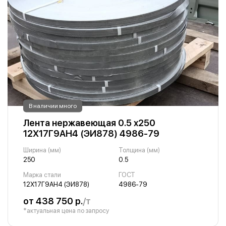
В наличии много
Лента нержавеющая 0.5 х250
12Х17Г9АН4 (ЭИ878) 4986-79
Ширина (мм)
Толщина (мм)
250
0.5
Марка стали
ГОСТ
12Х17Г9АН4 (ЭИ878)
4986-79
от 438 750 р.
/т
*актуальная цена по запросу