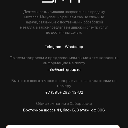
Деятельность компании направлена на продажу
металла. Мы успешно решаем самые сложные
задачи, связанные с поставками и обработкой
металла, а также предлагаем широкий спектр услуг
по доступным ценам.
Telegram
Whatsapp
По всем вопросам и предложениям вы можете направить
информацию на почту
info@smt-group.ru
Вы также всегда можете напрямую связаться с нами по
номеру
+7 (395)-292-42-82
Офис компании в Хабаровске
Восточное шоссе 41, блок В, 3 этаж, оф.306