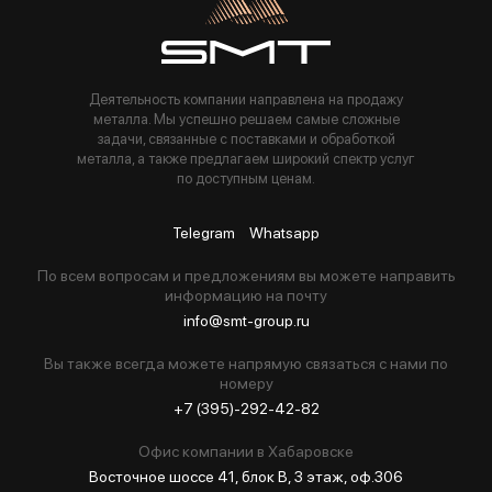
Деятельность компании направлена на продажу
металла. Мы успешно решаем самые сложные
задачи, связанные с поставками и обработкой
металла, а также предлагаем широкий спектр услуг
по доступным ценам.
Telegram
Whatsapp
По всем вопросам и предложениям вы можете направить
информацию на почту
info@smt-group.ru
Вы также всегда можете напрямую связаться с нами по
номеру
+7 (395)-292-42-82
Офис компании в Хабаровске
Восточное шоссе 41, блок В, 3 этаж, оф.306