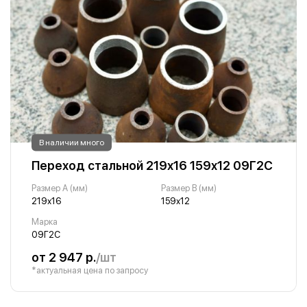
В наличии много
Переход стальной 219х16 159х12 09Г2С
Размер A (мм)
Размер B (мм)
219х16
159х12
Марка
09Г2С
от 2 947 р.
/шт
*актуальная цена по запросу