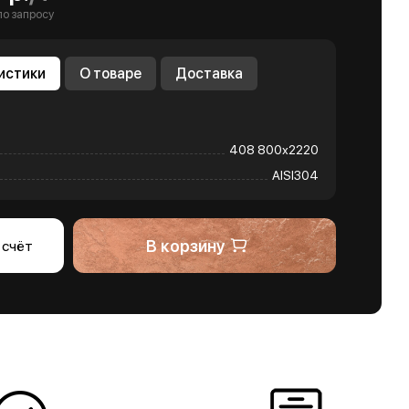
по запросу
истики
О товаре
Доставка
408 800х2220
AISI304
В корзину
 счёт