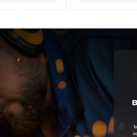
в
М
п