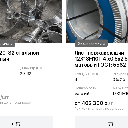
и много
В наличии много
20-32 стальной
Лист нержавеющий
чный
12Х18Н10Т 4 х0.5х2.5
матовый ГОСТ: 5582
Диаметр (мм)
й
20-32
Толщина (мм)
Раскрой 
4
0.5х2.5
Поверхность
Марка с
матовый
12Х18Н1
.
/шт
от 402 300 р.
/т
я цена по запросу
*актуальная цена по запросу
+
+