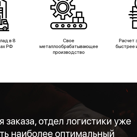
лад в 8
Свое
Расчет з
дах РФ
металлообрабатывающее
быстрее и
производство
 заказа, отдел логистики уже
ть наиболее оптимальный