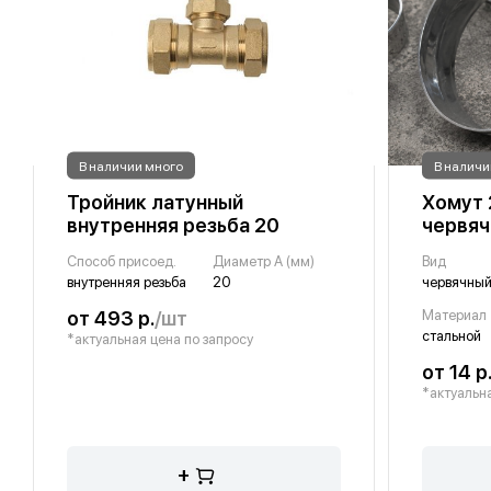
В наличии много
В наличи
Тройник латунный
Хомут 
внутренняя резьба 20
червя
Способ присоед.
Диаметр A (мм)
Вид
внутренняя резьба
20
червячны
от 493 р.
/шт
Материал
стальной
*актуальная цена по запросу
от 14 р
*актуальна
+