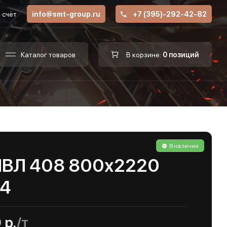
 счёт
info@smt-group.ru
+7 (395)-292-42-82
Каталог товаров
В корзине:
0 позиций
В наличии
ПВЛ 408 800х2220
04
 р.
/т