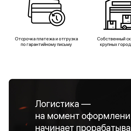
Отсрочка платежа и отгрузка
Собственный ск
по гарантийному письму
крупных горо
Логистика —
на момент оформления
начинает прорабатыва