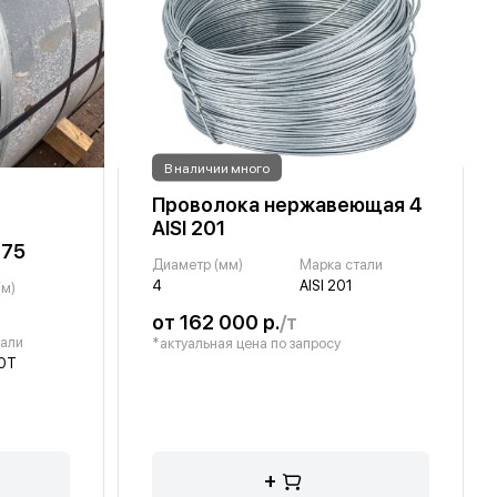
В наличии много
Проволока нержавеющая 4
AISI 201
-75
Диаметр (мм)
Марка стали
4
AISI 201
(м)
от 162 000 р.
/т
тали
*актуальная цена по запросу
0Т
+