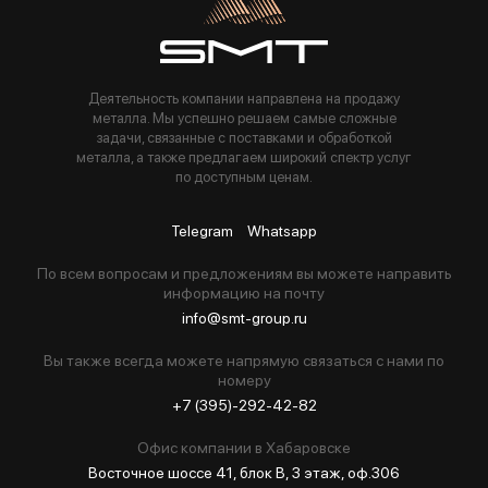
Деятельность компании направлена на продажу
металла. Мы успешно решаем самые сложные
задачи, связанные с поставками и обработкой
металла, а также предлагаем широкий спектр услуг
по доступным ценам.
Telegram
Whatsapp
По всем вопросам и предложениям вы можете направить
информацию на почту
info@smt-group.ru
Вы также всегда можете напрямую связаться с нами по
номеру
+7 (395)-292-42-82
Офис компании в Хабаровске
Восточное шоссе 41, блок В, 3 этаж, оф.306