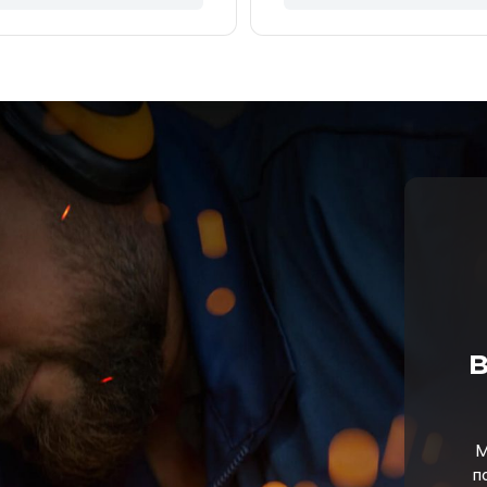
в
М
п