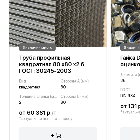
В наличии много
В наличи
Труба профильная
Гайка 
квадратная 80 х80 х2 6
оцинко
ГОСТ: 30245-2003
Диаметр (
36
Вид
Сторона A (мм)
квадратная
80
ГОСТ
DIN 934
Толщина стенки (мм)
Сторона B (мм)
2
80
от 131 
от 60 381 р.
/т
*актуальна
*актуальная цена по запросу
+