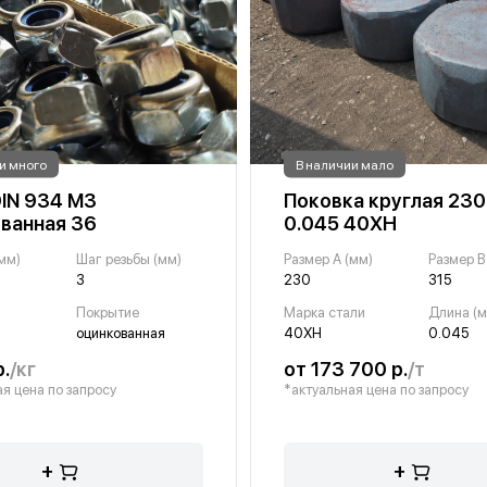
и много
В наличии мало
DIN 934 М3
Поковка круглая 230
ванная 36
0.045 40ХН
мм)
Шаг резьбы (мм)
Размер A (мм)
Размер B
3
230
315
Покрытие
Марка стали
Длина (м
оцинкованная
40ХН
0.045
р.
/кг
от 173 700 р.
/т
я цена по запросу
*актуальная цена по запросу
+
+