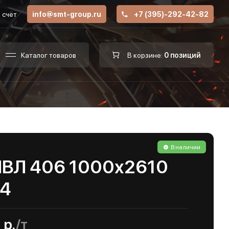
 счёт
info@smt-group.ru
+7 (395)-292-42-82
Каталог товаров
В корзине:
0 позиций
В наличии
ПВЛ 406 1000х2610
04
 р.
/т