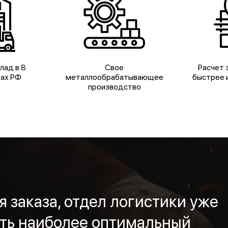
лад в 8
Свое
Расчет з
дах РФ
металлообрабатывающее
быстрее и
производство
 заказа, отдел логистики уже
ть наиболее оптимальный