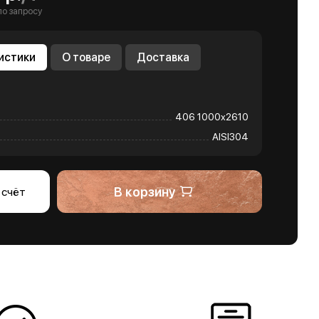
по запросу
истики
О товаре
Доставка
406 1000х2610
AISI304
В корзину
 счёт