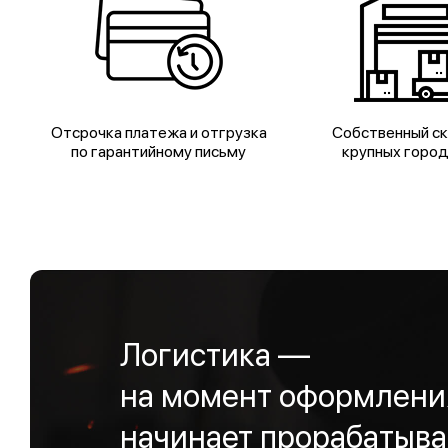
Отсрочка платежа и отгрузка
Собственный ск
по гарантийному письму
крупных горо
Логистика —
на момент оформления
начинает прорабатыва