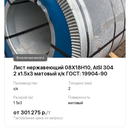
В наличии много
Лист нержавеющий 08Х18Н10, AISI 304
2 х1.5х3 матовый х/к ГОСТ: 19904-90
Производство
Толщина (мм)
х/к
2
Раскрой (м)
Поверхность
1.5х3
матовый
от 301 275 р.
/т
*актуальная цена по запросу