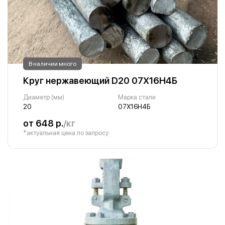
В наличии много
Круг нержавеющий D20 07Х16Н4Б
Диаметр (мм)
Марка стали
20
07Х16Н4Б
от 648 р.
/кг
*актуальная цена по запросу