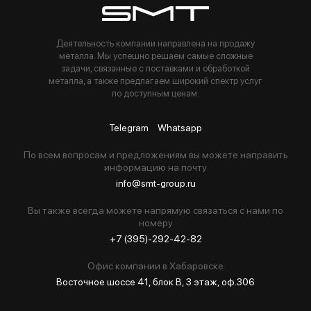
Деятельность компании направлена на продажу
металла. Мы успешно решаем самые сложные
задачи, связанные с поставками и обработкой
металла, а также предлагаем широкий спектр услуг
по доступным ценам.
Telegram
Whatsapp
По всем вопросам и предложениям вы можете направить
информацию на почту
info@smt-group.ru
Вы также всегда можете напрямую связаться с нами по
номеру
+7 (395)-292-42-82
Офис компании в Хабаровске
Восточное шоссе 41, блок В, 3 этаж, оф.306