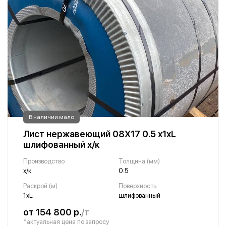
В наличии мало
Лист нержавеющий 08Х17 0.5 х1хL
шлифованный х/к
Производство
Толщина (мм)
х/к
0.5
Раскрой (м)
Поверхность
1хL
шлифованный
от 154 800 р.
/т
*актуальная цена по запросу